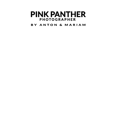
En París del 16 al 31 de marzo de 2021
Reserva tu sesión
En París del 5 al 10 enero 2021
Reserva tu sesión fotografica en Paris Estaremos
del [...]
En lyon del 15 al 18 de Noviembre 2020
Reserva tu sesión en Lyon
en Paris del 22 al 28 de octubre 2020
En París del 16 al 20 septiembre 2020
Reserva ya tu sesión fotográfica en París del 16 al 20 [...]
Barcelona
Nuestra residencia habitual es Barcelona. Contacta [...]